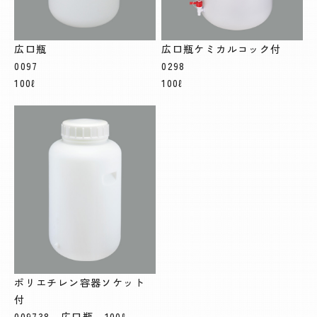
広口瓶
広口瓶ケミカルコック付
0097
0298
100ℓ
100ℓ
ポリエチレン容器ソケット
付
009738 広口瓶 100ℓ