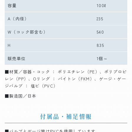
容量
100ℓ
A
（内径）
235
W
（コック部含む）
540
H
835
販売単位
1個～
■材質／容器・コック ： ポリエチレン（PE）、ポリプロピ
レン（PP）、Oリング ： バイトン（FKM）、ゲージ・ゲー
ジバルブ ： 塩ビ（PVC）
■製造国／日本
付属品・補足情報
■バルブとゲージ管はPVCを使用しています。