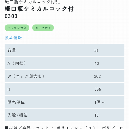
細口瓶ケミカルコック付5L
細口瓶ケミカルコック付
0303
パッキン付き
コック付き
製品情報
容量
5ℓ
A
（内径）
40
W
（コック部含む）
262
H
355
販売単位
1個～
入数/梱包
15
■材質／容器・コック ： ポリエチレン（PE）、ポリプロピ