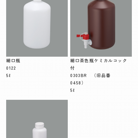
細口瓶
細口茶色瓶ケミカルコック
0122
付
5ℓ
0303BR （旧品番
0458）
5ℓ