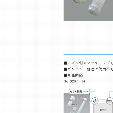
■ノズル側メクラキャップもあ
■ガソリン・軽油は使用不可 (
■目盛間隔
No.0207─5ℓ