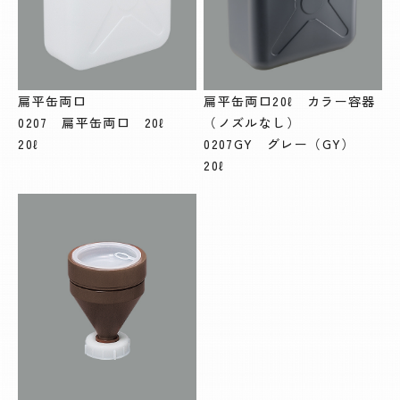
扁平缶両口
扁平缶両口20ℓ カラー容器
0207 扁平缶両口 20ℓ
（ノズルなし）
20ℓ
0207GY グレー（GY）
20ℓ