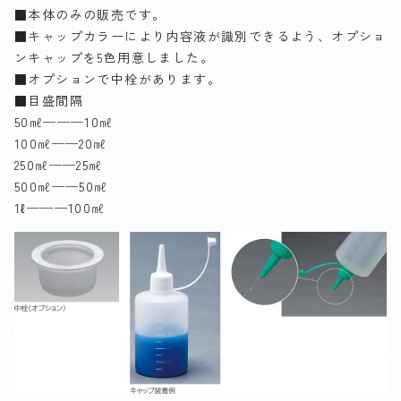
■本体のみの販売です。
■キャップカラーにより内容液が識別できるよう、オプショ
ンキャップを5色用意しました。
■オプションで中栓があります。
■目盛間隔
50㎖───10㎖
100㎖──20㎖
250㎖──25㎖
500㎖──50㎖
1ℓ───100㎖