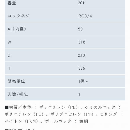
容量
20ℓ
コックネジ
RC3/4
A
（内径）
99
W
318
D
230
H
535
販売単位
1個～
入数/梱包
1
■材質／本体 ： ポリエチレン（PE）、ケミカルコック ：
ポリエチレン（PE）、ポリプロピレン（PP）、Oリング ：
バイトン（FKM）、ボールコック ： 黄銅