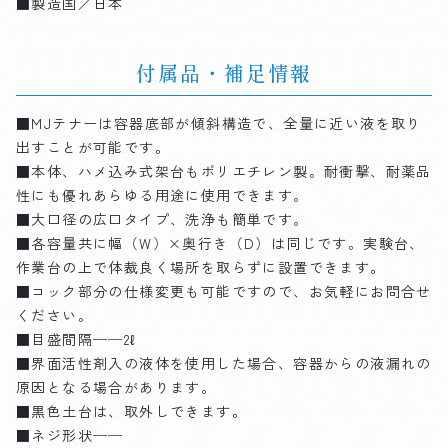
■製造国／日本
付属品・補足情報
■MJテナーは容器底部が傾斜構造で、全量に近い液を取り
出すことが可能です。
■本体、ハメ込み式架台もポリエチレン製。耐衝撃、耐薬品
性にも優れあらゆる用途に使用できます。
■大口径の広口タイプ、洗浄も簡単です。
■各容量共に幅（W）×奥行き（D）は同じです。実験台、
作業台の上で体裁良く場所を取らずに設置できます。
■コック部分の仕様変更も可能ですので、お気軽にお問合せ
ください。
■目盛間隔──2ℓ
■界面活性剤入の液体を使用した場合、容器からの液漏れの
原因となる場合があります。
■黒色土台は、取外しできます。
■ネジ形状──