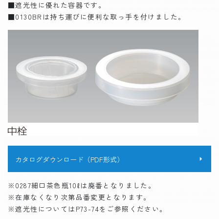
■遮光性に優れた容器です。
■0130BRは持ち運びに便利な取っ手を付けました。
カタログダウンロード（PDF形式）
※0287細口茶色瓶10ℓは廃番となりました。
※在庫なくなり次第品番変更となります。
※遮光性についてはP73-74をご参照ください。