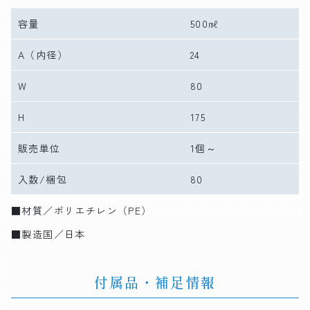
容量
500㎖
A
（内径）
24
W
80
H
175
販売単位
1個～
入数/梱包
80
■材質／ポリエチレン（PE）
■製造国／日本
付属品・補足情報