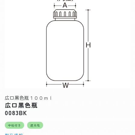
広口黒色瓶１００ｍｌ
広口黒色瓶
0083BK
中栓付き
遮光性