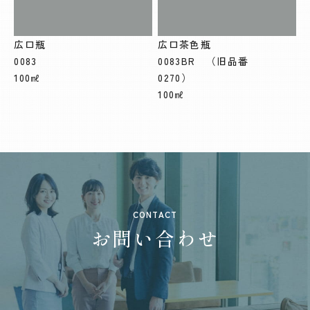
広口瓶
広口茶色瓶
0083
0083BR （旧品番
100㎖
0270）
100㎖
CONTACT
お問い合わせ