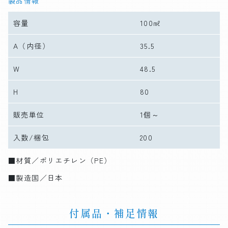
製品情報
容量
100㎖
A
（内径）
35.5
W
48.5
H
80
販売単位
1個～
入数/梱包
200
■材質／ポリエチレン（PE）
■製造国／日本
付属品・補足情報