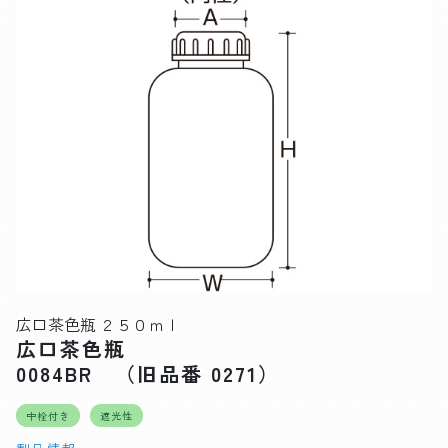
広口茶色瓶 ２５０ｍｌ
広口茶色瓶
0084BR （旧品番 0271）
中栓付き
遮光性