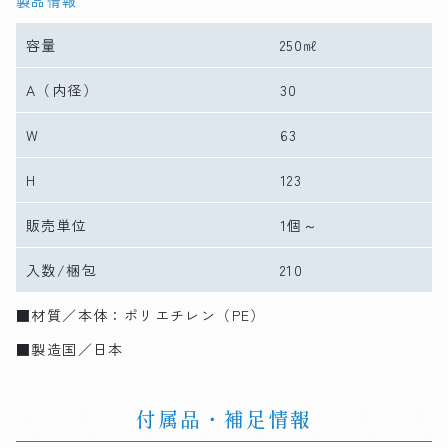
製品情報
容量
250㎖
A
（内径）
30
W
63
H
123
販売単位
1個～
入数/梱包
210
■材質／本体：ポリエチレン（PE）
■製造国／日本
付属品・補足情報