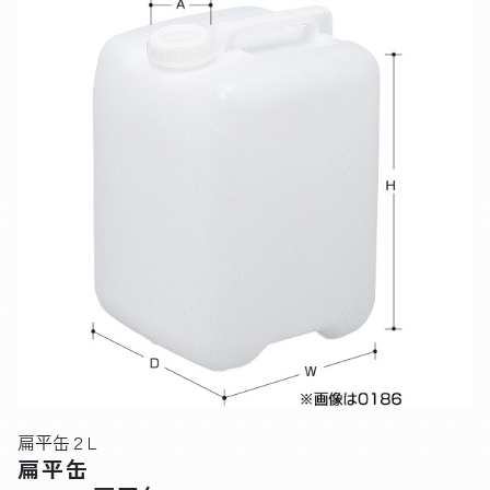
扁平缶２L
扁平缶