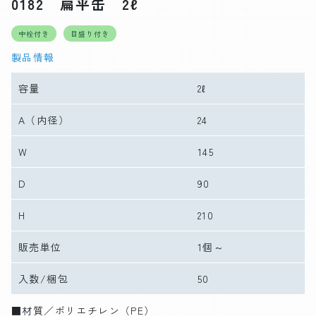
0182 扁平缶 2ℓ
中栓付き
目盛り付き
製品情報
容量
2ℓ
A
（内径）
24
W
145
D
90
H
210
販売単位
1個～
入数/梱包
50
■材質／ポリエチレン（PE）