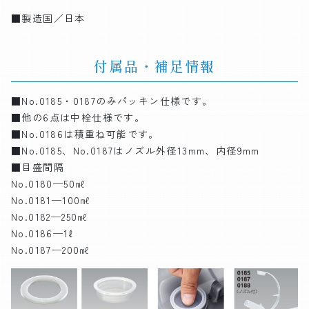
■製造国／日本
付属品・補足情報
■No.0185・0187のみパッキン仕様です。
■他の6点は中栓仕様です。
■No.0186は積重ね可能です。
■No.0185、No.0187はノズル外径13mm、内径9mm
■目盛間隔
No.0180─50㎖
No.0181─100㎖
No.0182─250㎖
No.0186─1ℓ
No.0187─200㎖