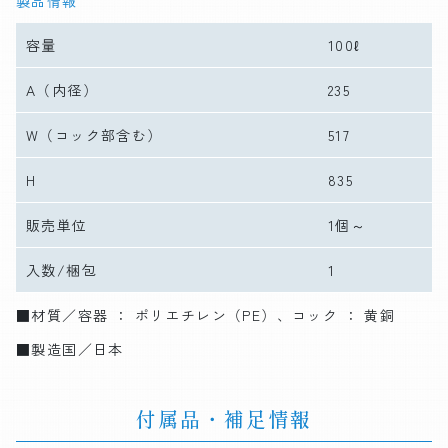
製品情報
容量
100ℓ
A
（内径）
235
W
（コック部含む）
517
H
835
販売単位
1個～
入数/梱包
1
■材質／容器 ： ポリエチレン（PE）、コック ： 黄銅
■製造国／日本
付属品・補足情報