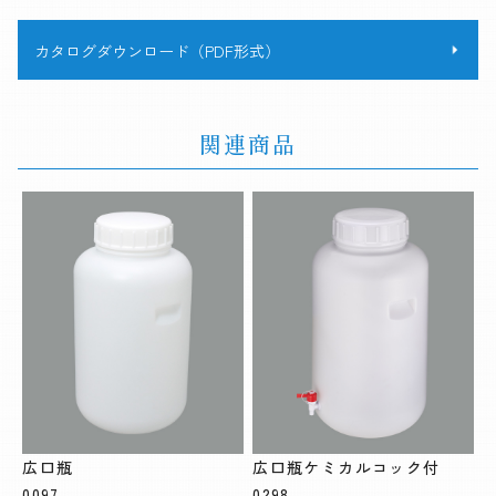
カタログダウンロード（PDF形式）
関連商品
広口瓶
広口瓶ケミカルコック付
0097
0298