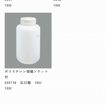
100ℓ
100ℓ
ポリエチレン容器ソケット
付
009738 広口瓶 100ℓ
100ℓ