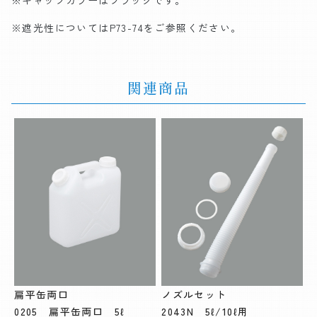
※遮光性についてはP73-74をご参照ください。
関連商品
扁平缶両口
ノズルセット
0205 扁平缶両口 5ℓ
2043N 5ℓ/10ℓ用