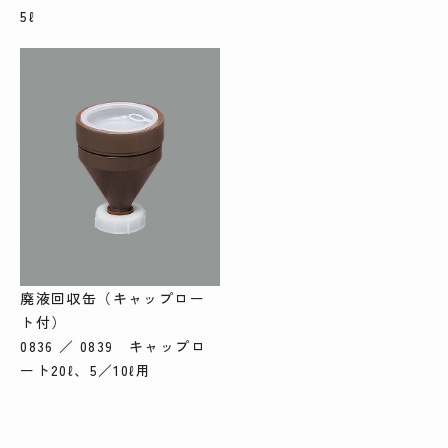
5ℓ
廃液回収缶（キャップロー
ト付）
0836 ／ 0839 キャップロ
ート20ℓ、5／10ℓ用