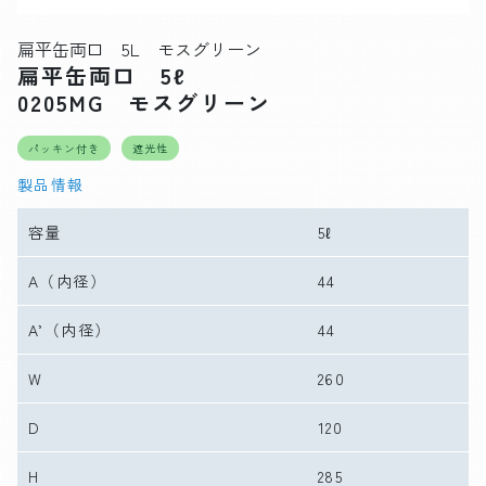
扁平缶両口 5L モスグリーン
扁平缶両口 5ℓ
0205MG モスグリーン
パッキン付き
遮光性
製品情報
容量
5ℓ
A
（内径）
44
A’
（内径）
44
W
260
D
120
H
285