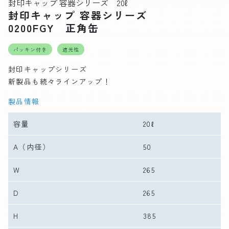
封印キャップ 容器シリーズ 20ℓ
封印キャップ 容器シリーズ
0200FGY 正角缶
パッキン付き
遮光性
封印キャップシリーズ
新製品も続々ラインアップ！
製品情報
容量
20ℓ
A
（内径）
50
W
265
D
265
H
385