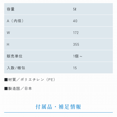
容量
5ℓ
A
（内径）
40
W
172
H
355
販売単位
1個～
入数/梱包
15
■材質／ポリエチレン（PE）
■製造国／日本
付属品・補足情報