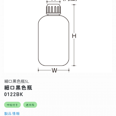
細口黒色瓶5L
細口黒色瓶
0122BK
中栓付き
遮光性
製品情報