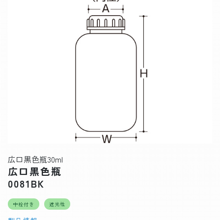
広口黒色瓶30ml
広口黒色瓶
0081BK
中栓付き
遮光性