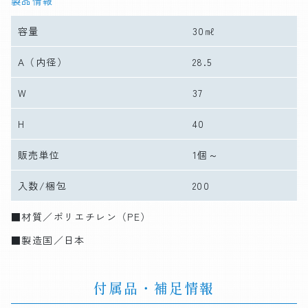
製品情報
容量
30㎖
A
（内径）
28.5
W
37
H
40
販売単位
1個～
入数/梱包
200
■材質／ポリエチレン（PE）
■製造国／日本
付属品・補足情報